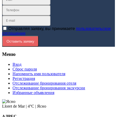
Отправляя заявку, вы принимаете
пользовательское
соглашение
Оставить заявку
Меню
Вход
Сброс пароля
Напомнить имя пользователя
Регистрация
Отслеживание бронирования отеля
Отслеживание бронирования экскурсии
Избранные объявления
Lloret de Mar
|
4°C
|
Ясно
АДРЕС