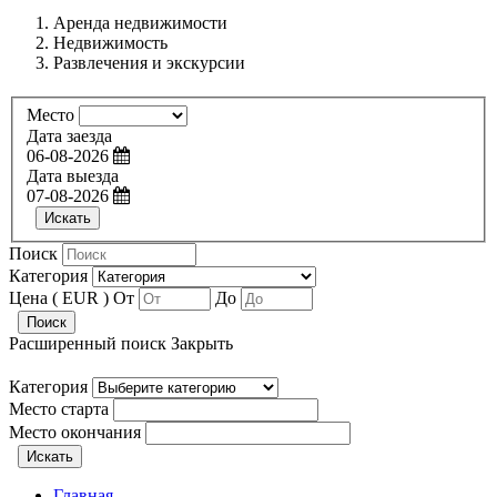
Аренда недвижимости
Недвижимость
Развлечения и экскурсии
Место
Дата заезда
06-08-2026
Дата выезда
07-08-2026
Искать
Поиск
Категория
Цена ( EUR )
От
До
Поиск
Расширенный поиск
Закрыть
Категория
Место старта
Место окончания
Искать
Главная