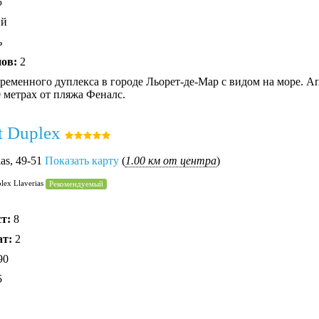
5
ий
ь
нов:
2
ременного дуплекса в городе Льорет-де-Мар с видом на море. А
0 метрах от пляжа Феналс.
t Duplex
ias, 49-51
Показать карту
(
1.00 км от центра
)
lex Llaverias
Рекомендуемый
ст:
8
ат:
2
90
5
ь