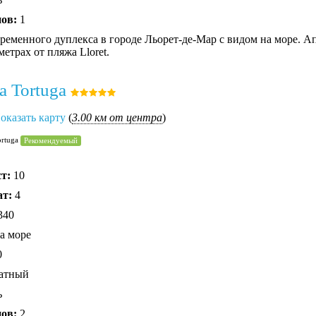
нов:
1
ременного дуплекса в городе Льорет-де-Мар с видом на море. А
метрах от пляжа Lloret.
a Tortuga
оказать карту
(
3.00 км от центра
)
ortuga
Рекомендуемый
ст:
10
ат:
4
340
а море
0
атный
ь
нов:
2