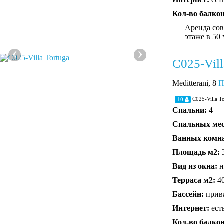
Кол-во балко
Аренда сов
этаже в 50 
‹
›
C025-Vill
Meditterani, 8
П
C025-Villa T
10
Спальни:
4
Спальных ме
Ванных комн
Площадь м2:
Вид из окна:
н
Терраса м2:
4
Бассейн:
прив
Интернет:
ест
Кол-во балко