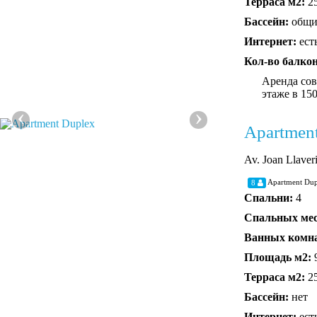
Терраса м2:
2
Бассейн:
общ
Интернет:
ест
Кол-во балко
Аренда сов
этаже в 15
‹
›
Apartmen
Av. Joan Llaver
Apartment Dup
8
Спальни:
4
Спальных ме
Ванных комн
Площадь м2:
Терраса м2:
2
Бассейн:
нет
Интернет:
ест