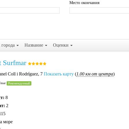
Место окончания
а города
Название
Оценки
t Surfmar
anel Coll i Rodríguez, 7
Показать карту
(
1.00 км от центра
)
rfmar
Рекомендуемый
ст:
8
ат:
2
115
а море